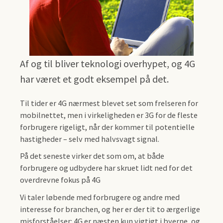
Af og til bliver teknologi overhypet, og 4G
har været et godt eksempel på det.
Til tider er 4G nærmest blevet set som frelseren for
mobilnettet, men i virkeligheden er 3G for de fleste
forbrugere rigeligt, når der kommer til potentielle
hastigheder – selv med halvsvagt signal.
På det seneste virker det som om, at både
forbrugere og udbydere har skruet lidt ned for det
overdrevne fokus på 4G
Vi taler løbende med forbrugere og andre med
interesse for branchen, og her er der tit to ærgerlige
misforståelser: 4G er næsten kun vigtigt i byerne, og