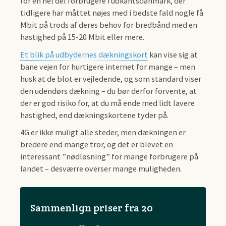
for en hel del forbrugere i udkantsdanmark, der
tidligere har måttet nøjes med i bedste fald nogle få
Mbit på trods af deres behov for bredbånd med en
hastighed på 15-20 Mbit eller mere.
Et blik på udbydernes dækningskort
kan vise sig at
bane vejen for hurtigere internet for mange – men
husk at de blot er vejledende, og som standard viser
den udendørs dækning – du bør derfor forvente, at
der er god risiko for, at du må ende med lidt lavere
hastighed, end dækningskortene tyder på.
4G er ikke muligt alle steder, men dækningen er
bredere end mange tror, og det er blevet en
interessant ”nødløsning” for mange forbrugere på
landet – desværre overser mange muligheden.
Sammenlign priser fra 20