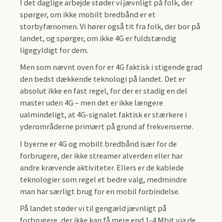
I det daglige arbejde støder vi jævnligt på folk, der
spørger, om ikke mobilt bredbånd er et
storbyfænomen. Vi hører også tit fra folk, der bor på
landet, og spørger, om ikke 4G er fuldstændig
ligegyldigt for dem.
Men som nævnt oven for er 4G faktisk i stigende grad
den bedst dækkende teknologi på landet. Det er
absolut ikke en fast regel, for der er stadig en del
master uden 4G – men det er ikke længere
ualmindeligt, at 4G-signalet faktisk er stærkere i
yderområderne primært på grund af frekvenserne.
I byerne er 4G og mobilt bredbånd især for de
forbrugere, der ikke streamer alverden eller har
andre krævende aktiviteter. Ellers er de kablede
teknologier som regel et bedre valg, medmindre
man har særligt brug for en mobil forbindelse.
På landet støder vi til gengæld jævnligt på
forbrugere, der ikke kan få mere end 1-4 Mbit via de