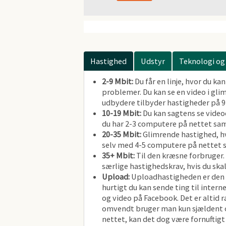
Hastighed
Udstyr
Teknologi og
2-9 Mbit:
Du får en linje, hvor du k
problemer. Du kan se en video i glim
udbydere tilbyder hastigheder på 9
10-19 Mbit:
Du kan sagtens se videoe
du har 2-3 computere på nettet sam
20-35 Mbit:
Glimrende hastighed, hv
selv med 4-5 computere på nettet 
35+ Mbit:
Til den kræsne forbruger.
særlige hastighedskrav, hvis du ska
Upload:
Uploadhastigheden er den de
hurtigt du kan sende ting til intern
og video på Facebook. Det er altid r
omvendt bruger man kun sjældent og
nettet, kan det dog være fornuftig