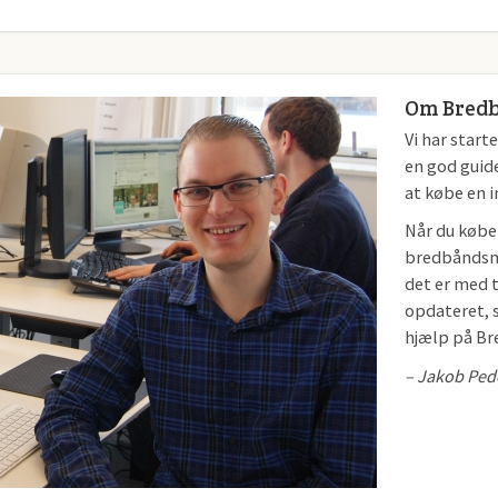
Om Bred
Vi har start
en god guid
at købe en 
Når du køber
bredbåndsm
det er med t
opdateret, s
hjælp på B
– Jakob Ped