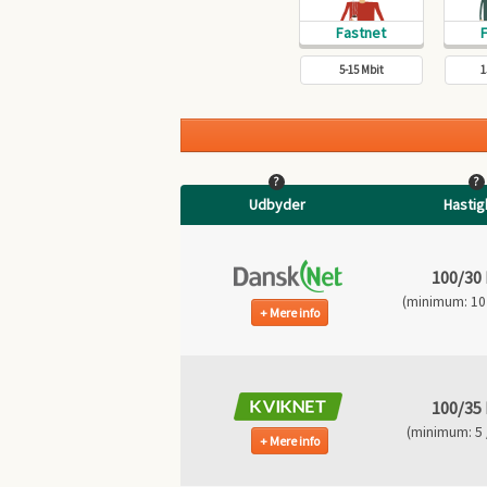
5-15 Mbit
1
?
?
Udbyder
Hasti
100/30
(minimum: 10 
Mere info
100/35
(minimum: 5 /
Mere info