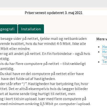
 geografi
Installation
an besøge sider på nettet, tjekke mail og netbank uden
Mere 
rende kvalitet, hvis du har mindst 4-5 Mbit. Ikke alle
Ha
 Mbit eller mindre.
Hv
r og alt andet på nettet. En fin forbindelse – også hvis
“o
tidig.
Te
is du har flere computere på nettet – tilstrækkeligt
samtidig.
 Du skal have en del computere på nettet eller have
l have det fulde ud af hastigheden.
r står efter “/”. Hastigheden har betydning for, hvor
ettet. Det er altså eksempelvis hvis du lægger billeder
art at kunne sende ting hurtigt til nettet, men
 i kort tid sin upload. Især med flere computere på
t med minimum omkring 0,5 Mbit pr. computer i upload.