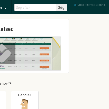
Cookie- og privatlivspolitik
s
elser
 behov ↷