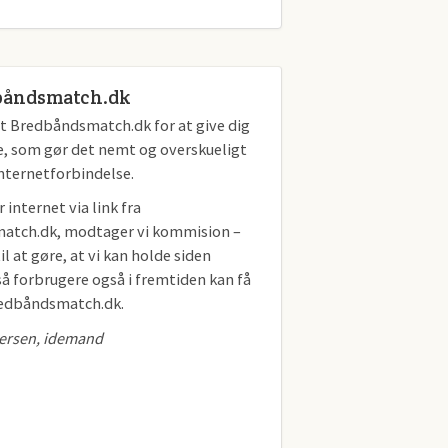
båndsmatch.dk
et Bredbåndsmatch.dk for at give dig
e, som gør det nemt og overskueligt
internetforbindelse.
 internet via link fra
atch.dk, modtager vi kommision –
il at gøre, at vi kan holde siden
å forbrugere også i fremtiden kan få
redbåndsmatch.dk.
ersen, idemand