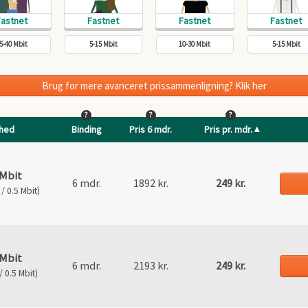
5-40 Mbit
5-15 Mbit
10-30 Mbit
5-15 Mbit
Brug for mere avanceret prissammenligning? Klik her
?
?
?
ghed
Binding
Pris 6 mdr.
Pris pr. mdr.
 Mbit
6 mdr.
1892 kr.
249 kr.
/ 0.5 Mbit)
 Mbit
6 mdr.
2193 kr.
249 kr.
 0.5 Mbit)