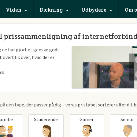
Viden
Dækning
Udbydere
Om o
l prissammenligning af internetforbind
og de har gjort et ganske godt
 overblik over, hvad der er
rk
på den type, der passer på dig – vores pristabel sorterer efter dit