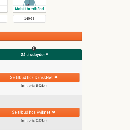
1-10 GB
?
Gå til udbyder
Se tilbud
hos DanskNet
(min. pris: 1892 kr.)
Se tilbud
hos Kviknet
(min. pris: 2193 kr.)