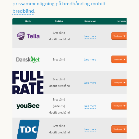
prissammenligning på bredbånd og mobilt
bredbånd
.
Udbyder
Produkter
Gennemgang
Hjemmeside
Bredbånd
Læs mere
Til udbyder
Mobilt bredbånd
Bredbånd
Læs mere
Til udbyder
Bredbånd
Læs mere
Til udbyder
Mobilt bredbånd
Bredbånd
(kabel-tv)
Læs mere
Til udbyder
Mobilt bredbånd
Bredbånd
Læs mere
Til udbyder
Mobilt bredbånd