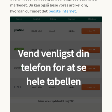
markedet. Du kan også læse vores artikel om,
hvordan du findet det
bedste internet
.
Udbyder
Hastighed
Binding
Pris pr. mdr.
Gå til udbyder
6 mdr.
150/30 Mbit
349 kr.
Se tilbud
6 mdr.
100/35 Mbit
249 kr.
Se tilbud
6 mdr.
100/30 Mbit
249 kr.
Se tilbud
6 mdr.
100/25 Mbit
249 kr.
Se tilbud