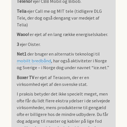
Telenor
ejer CBB Mobil og Bibob.
Telia
ejer Call me og MIT tele (tidligere DLG
Tele, der dog også dengang var medejet af
Telia)
Waoo!
er ejet af en lang række energiselskaber.
3
ejer Oister.
Net1
der bruger en alternativ teknologi til
mobilt bredbånd
, har også aktiviteter i Norge
og Sverige – i Norge dog under navnet “ice.net.”
Boxer TV
er ejet af Teracom, der er en
virksomhed ejet af den svenske stat.
I praksis betyder det ikke specielt meget, men
ofte får du lidt flere ekstra ydelser i de selvejede
virksomheder, mens produkterne til gengæld
ofte er billigere hos de mindre udbydere. Du får
dog adgang til master og kabler på lige fod