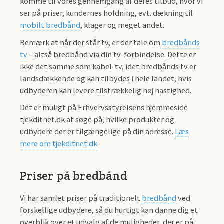
komme til vores gennemgang af deres tilbud, hvor vi
ser på priser, kundernes holdning, evt. dækning til
mobilt bredbånd
, klager og meget andet.
Bemærk at når der står tv, er der tale om
bredbånds
tv
– altså bredbånd via din tv-forbindelse. Dette er
ikke det samme som kabel-tv, idet bredbånds tv er
landsdækkende og kan tilbydes i hele landet, hvis
udbyderen kan levere tilstrækkelig høj hastighed.
Det er muligt på Erhvervsstyrelsens hjemmeside
tjekditnet.dk at søge på, hvilke produkter og
udbydere der er tilgængelige på din adresse.
Læs
mere om tjekditnet.dk
.
Priser på bredbånd
Vi har samlet priser på traditionelt
bredbånd
ved
forskellige udbydere, så du hurtigt kan danne dig et
overblik over et udvalg af de muligheder, der er på