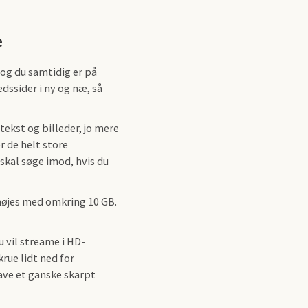
e
og du samtidig er på
dssider i ny og næ, så
tekst og billeder, jo mere
er de helt store
skal søge imod, hvis du
nøjes med omkring 10 GB.
 vil streame i HD-
krue lidt ned for
have et ganske skarpt