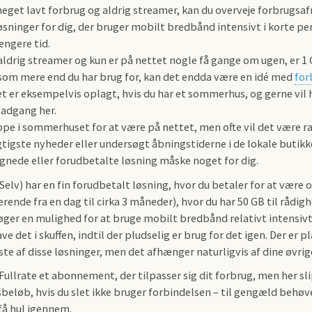
meget lavt forbrug og aldrig streamer, kan du overveje forbrugs
øsninger for dig, der bruger mobilt bredbånd intensivt i korte peri
ængere tid.
aldrig streamer og kun er på nettet nogle få gange om ugen, er 1
 som mere end du har brug for, kan det endda være en idé med
for
Det er eksempelvis oplagt, hvis du har et sommerhus, og gerne vil
adgang her.
pe i sommerhuset for at være på nettet, men ofte vil det være rar
gtigste nyheder eller undersøgt åbningstiderne i de lokale butikker
gnede eller forudbetalte løsning måske noget for dig.
Selv) har en fin forudbetalt løsning, hvor du betaler for at være 
rende fra en dag til cirka 3 måneder), hvor du har 50 GB til rådi
søger en mulighed for at bruge mobilt bredbånd relativt intensivt 
ave det i skuffen, indtil der pludselig er brug for det igen. Der er p
este af disse løsninger, men det afhænger naturligvis af dine øvrig
ullrate et abonnement, der tilpasser sig dit forbrug, men her sli
eløb, hvis du slet ikke bruger forbindelsen – til gengæld behøver
få hul igennem.