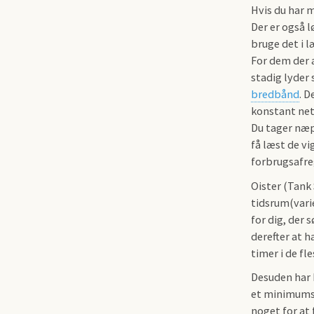
Hvis du har 
Der er også l
bruge det i l
For dem der 
stadig lyder
bredbånd
. 
konstant net
Du tager næp
få læst de vi
forbrugsafre
Oister (Tank 
tidsrum(varie
for dig, der 
derefter at h
timer i de fl
Desuden har F
et minimumsb
noget for at 