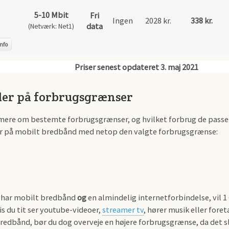
5-10 Mbit
Fri
Ingen
2028 kr.
338 kr.
data
(Netværk: Net1)
nfo
er på forbrugsgrænser
mere om bestemte forbrugsgrænser, og hvilket forbrug de passer t
er på mobilt bredbånd med netop den valgte forbrugsgrænse:
e har mobilt bredbånd
og
en almindelig internetforbindelse, vil 1
is du tit ser youtube-videoer,
streamer tv
, hører musik eller fore
redbånd, bør du dog overveje en højere forbrugsgrænse, da det 