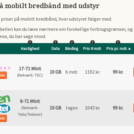
på mobilt bredbånd med udstyr
t priser på mobilt bredbånd, hvor udstyret følger med.
bellen kan du læse nærmere om forskellige forbrugsgrænser, og b
se, du bør søge imod.
?
?
?
?
?
r
Hastighed
Data
Binding
Pris 6 mdr.
Pris pr. mdr.
17-71 Mbit
10 GB
6 mdr.
1192 kr.
99 kr.
(Netværk: TDC)
nfo
8-71 Mbit
10 GB
Ingen
1043 kr.
99 kr.
(Netværk:
Telia/Telenor)
nfo