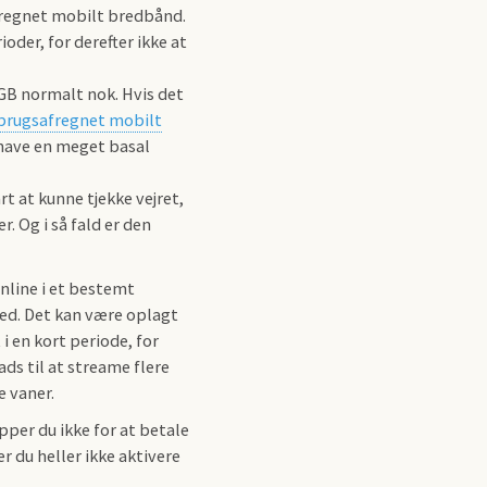
afregnet mobilt bredbånd.
oder, for derefter ikke at
 GB normalt nok. Hvis det
brugsafregnet mobilt
 have en meget basal
t at kunne tjekke vejret,
. Og i så fald er den
online i et bestemt
ghed. Det kan være oplagt
i en kort periode, for
lads til at streame flere
e vaner.
pper du ikke for at betale
 du heller ikke aktivere