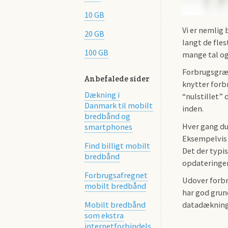
10 GB
Vi er nemlig 
20 GB
langt de fle
100 GB
mange tal og 
Forbrugsgræn
Anbefalede sider
knytter forbr
Dækning i
“nulstillet” 
Danmark til mobilt
inden.
bredbånd og
Hver gang du
smartphones
Eksempelvis e
Find billigt mobilt
Det der typi
bredbånd
opdateringer
Forbrugsafregnet
Udover forbr
mobilt bredbånd
har god grund
datadækning
Mobilt bredbånd
som ekstra
internetforbindels