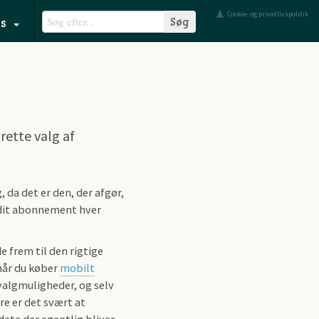
Cookie- og privatlivspolitik
s
rette valg af
 da det er den, der afgør,
dit abonnement hver
e frem til den rigtige
når du køber
mobilt
valgmuligheder, og selv
re er det svært at