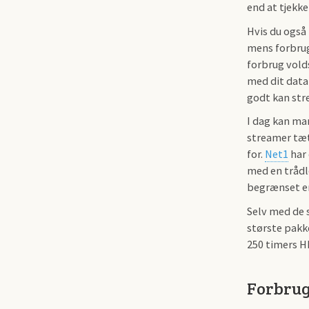
end at tjekke
Hvis du også
mens forbruge
forbrug volds
med dit data
godt kan str
I dag kan ma
streamer tæt
for.
Net1
har
med en trådl
begrænset en
Selv med de 
største pakk
250 timers H
Forbrug