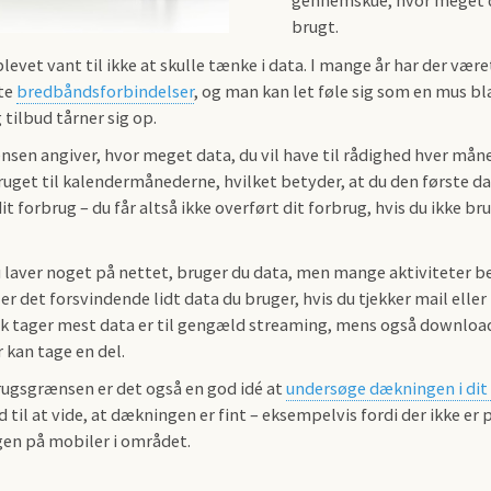
gennemskue, hvor meget d
brugt.
blevet vant til ikke at skulle tænke i data. I mange år har der v
ste
bredbåndsforbindelser
, og man kan let føle sig som en mus bl
tilbud tårner sig op.
sen angiver, hvor meget data, du vil have til rådighed hver måne
uget til kalendermånederne, hvilket betyder, at du den første da
dit forbrug – du får altså ikke overført dit forbrug, hvis du ikke br
 laver noget på nettet, bruger du data, men mange aktiviteter be
r det forsvindende lidt data du bruger, hvis du tjekker mail eller
sk tager mest data er til gengæld streaming, mens også downlo
 kan tage en del.
ugsgrænsen er det også en god idé at
undersøge dækningen i di
 til at vide, at dækningen er fint – eksempelvis fordi der ikke e
en på mobiler i området.