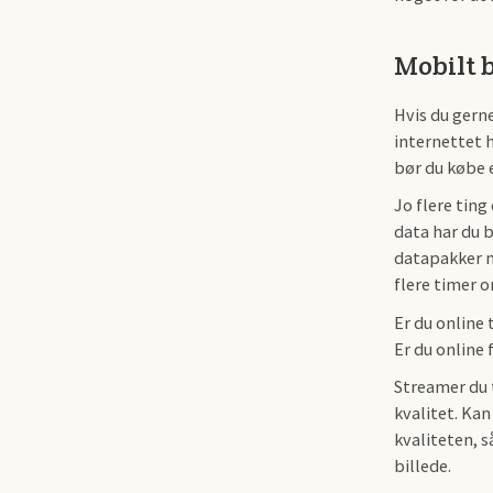
Mobilt 
Hvis du gern
internettet h
bør du købe 
Jo flere ting
data har du b
datapakker m
flere timer 
Er du online
Er du online 
Streamer du 
kvalitet. Kan
kvaliteten, 
billede.