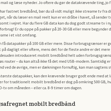
 mail og læse nyheder. Jo oftere du gør de datakrævende ting, jo f
 har fastnet bredbånd, bør du så vidt muligt ikke streame tv fra 
t, når du læser en mail reelt kun er en dråbe i havet, så sender 
omt i vejret. Har du flere GB data kan du dog godt streame tv i 
forbrug! Er du oppe på pakker på 20-30 GB eller mere begynder der
eame i et vist omfang.
n få datapakker på 100 GB eller mere. Disse forbrugsgrænser er g
 på dagligt eller oftere, mens det for de fleste andre er det mer
 desuden introduceret mobilt bredbånd helt uden forbrugsgræns
øs router – du kan altså ikke få det med USB-modem. Samtidig e
d ved de øvrige, men er dækningen fornuftig, kan man sagtens st
største datapakker, kan den krævende bruger godt ende med at lø
er for traditionelt mobilt bredbånd er dog på omkring 500 GB, hv
D-tv om måneden – eller ca. 8-9 timer om dagen.
safregnet mobilt bredbånd