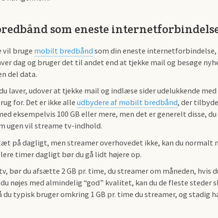
bredbånd som eneste internetforbindels
e vil bruge
mobilt bredbånd
som din eneste internetforbindelse, 
ver dag og bruger det til andet end at tjekke mail og besøge nyhe
en del data.
 du laver, udover at tjekke mail og indlæse sider udelukkende med 
rug for. Det er ikke alle
udbydere af mobilt bredbånd
, der tilbyd
ed eksempelvis 100 GB eller mere, men det er generelt disse, du 
om ugen vil streame tv-indhold.
 tæt på dagligt, men streamer overhovedet ikke, kan du normalt 
flere timer dagligt bør du gå lidt højere op.
tv, bør du afsætte 2 GB pr. time, du streamer om måneden, hvis du
 du nøjes med almindelig “god” kvalitet, kan du de fleste steder s
så du typisk bruger omkring 1 GB pr. time du streamer, og stadig 