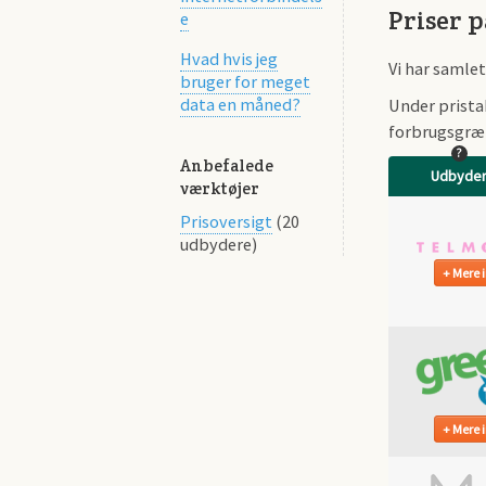
Priser 
e
Hvad hvis jeg
Vi har samle
bruger for meget
data en måned?
Under prista
forbrugsgræn
?
Anbefalede
Udbyde
værktøjer
Prisoversigt
(20
udbydere)
Mere i
Mere i