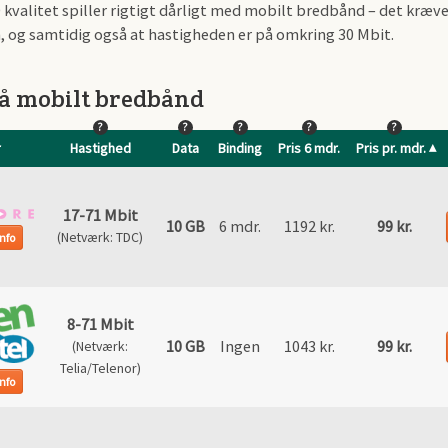
D kvalitet spiller rigtigt dårligt med mobilt bredbånd – det kræv
og samtidig også at hastigheden er på omkring 30 Mbit.
på mobilt bredbånd
?
?
?
?
?
r
Hastighed
Data
Binding
Pris 6 mdr.
Pris pr. mdr.
17-71 Mbit
10 GB
6 mdr.
1192 kr.
99 kr.
(Netværk: TDC)
nfo
8-71 Mbit
10 GB
Ingen
1043 kr.
99 kr.
(Netværk:
Telia/Telenor)
nfo