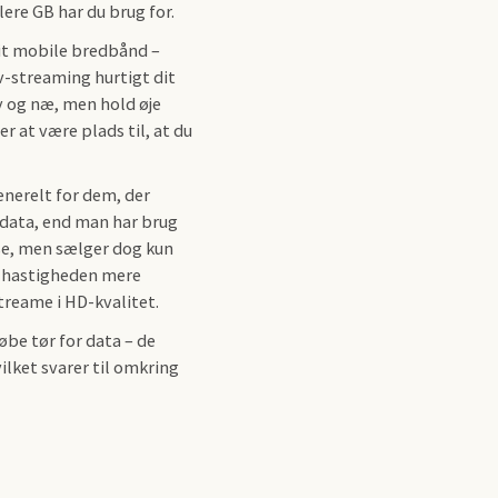
lere GB har du brug for.
dit mobile bredbånd –
tv-streaming hurtigt dit
ny og næ, men hold øje
 at være plads til, at du
enerelt for dem, der
e data, end man har brug
e, men sælger dog kun
r hastigheden mere
reame i HD-kvalitet.
be tør for data – de
ilket svarer til omkring