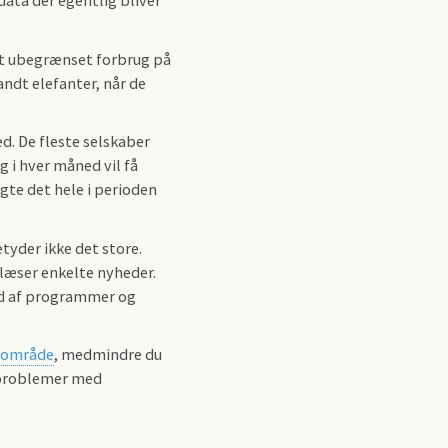
ata der egentlig bliver
æret ubegrænset forbrug på
andt elefanter, når de
d. De fleste selskaber
g i hver måned vil få
ugte det hele i perioden
tyder ikke det store.
 læser enkelte nyheder.
ad af programmer og
t område
, medmindre du
r problemer med