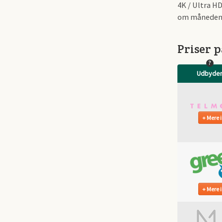
4K / Ultra H
om måneden, 
Priser 
?
Udbyde
Mere i
Mere i