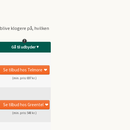
live klogere på, hvilken
?
Gå til udbyder
Se tilbud
hos Telmore
(min. pris: 697 kr.)
Se tilbud
hos Greentel
(min. pris: 548 kr.)