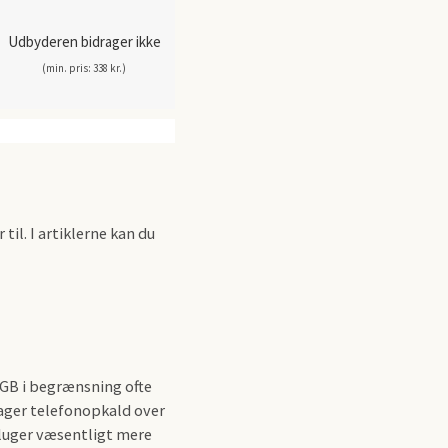
Udbyderen bidrager ikke
(min. pris: 338 kr.)
il. I artiklerne kan du
 GB i begrænsning ofte
tager telefonopkald over
sluger væsentligt mere