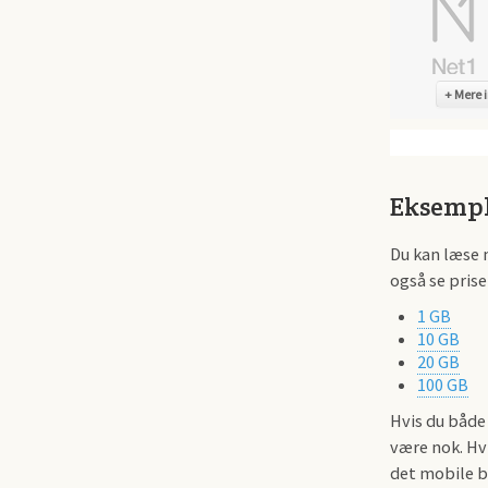
Mere i
Eksempl
Du kan læse 
også se pris
1 GB
10 GB
20 GB
100 GB
Hvis du båd
være nok. Hv
det mobile b