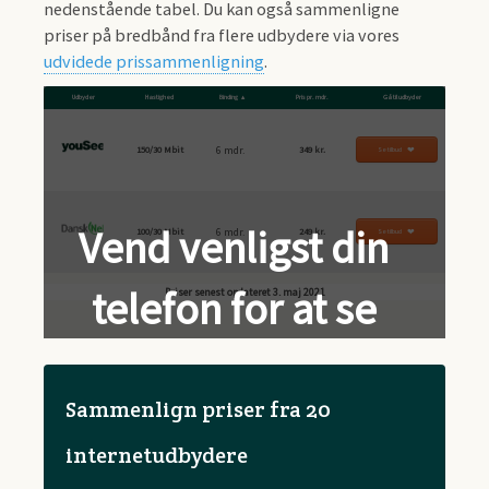
nedenstående tabel. Du kan også sammenligne
priser på bredbånd fra flere udbydere via vores
udvidede prissammenligning
.
Udbyder
Hastighed
Binding
Pris pr. mdr.
Gå til udbyder
6 mdr.
150/30 Mbit
349 kr.
Se tilbud
6 mdr.
100/30 Mbit
249 kr.
Se tilbud
Sammenlign priser fra 20
internetudbydere