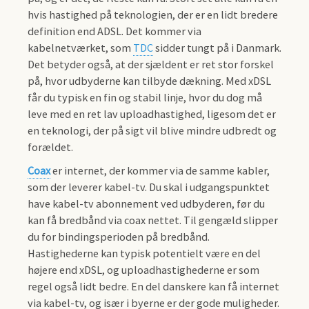
hvis hastighed på teknologien, der er en lidt bredere
definition end ADSL. Det kommer via
kabelnetværket, som
TDC
sidder tungt på i Danmark.
Det betyder også, at der sjældent er ret stor forskel
på, hvor udbyderne kan tilbyde dækning. Med xDSL
får du typisk en fin og stabil linje, hvor du dog må
leve med en ret lav uploadhastighed, ligesom det er
en teknologi, der på sigt vil blive mindre udbredt og
forældet.
Coax
er internet, der kommer via de samme kabler,
som der leverer kabel-tv. Du skal i udgangspunktet
have kabel-tv abonnement ved udbyderen, før du
kan få bredbånd via coax nettet. Til gengæld slipper
du for bindingsperioden på bredbånd.
Hastighederne kan typisk potentielt være en del
højere end xDSL, og uploadhastighederne er som
regel også lidt bedre. En del danskere kan få internet
via kabel-tv, og især i byerne er der gode muligheder.