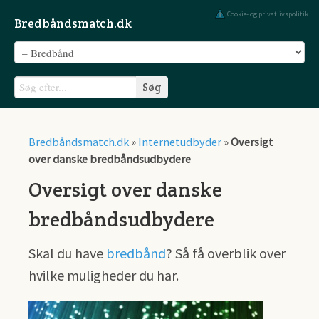
Cookie- og privatlivspolitik
Bredbåndsmatch.dk
Bredbåndsmatch.dk
»
Internetudbyder
»
Oversigt
over danske bredbåndsudbydere
Oversigt over danske
bredbåndsudbydere
Skal du have
bredbånd
? Så få overblik over
hvilke muligheder du har.