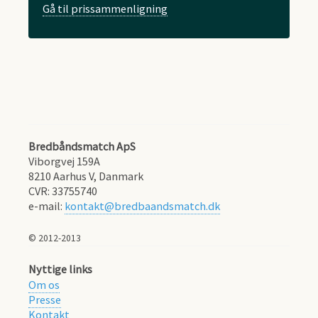
Gå til prissammenligning
Bredbåndsmatch ApS
Viborgvej 159A
8210
Aarhus V, Danmark
CVR:
33755740
e-mail:
kontakt@bredbaandsmatch.dk
© 2012-2013
Nyttige links
Om os
Presse
Kontakt