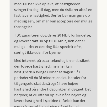
med. Du bør ikke opleve, at hastigheden
svinger fra dag til dag, men du risikerer altså en
fast lavere hastighed. Derfor bør man gøre op
med sig selv, om man kan acceptere den mulige
forringelse.
TDC garanterer dog deres 20 Mbit forbindelse,
og leverer faktisk op til 40 Mbit, hvis det er
muligt – det er det dog ikke specielt ofte,
særligt ikke uden for byerne.
Med internet på coax-teknologien er du sikret
den lovede hastighed, men her kan
hastigheden svinge i løbet af dagen. Så i
perioder vil du få mindre, end du betaler for –
til gengæld skal du så også have højere
hastighed på andre tidspunkter af døgnet. Det
betyder, at du ofte vil opleve både højere og
lavere hastighed. I sjældne tilfælde kan der
være så meget belastning på nettet, at