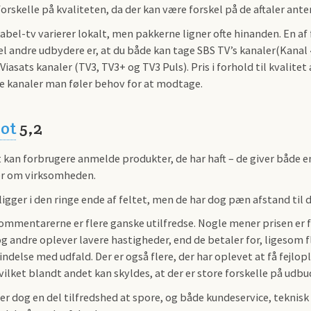
orskelle på kvaliteten, da der kan være forskel på de aftaler ant
abel-tv varierer lokalt, men pakkerne ligner ofte hinanden. En af
el andre udbydere er, at du både kan tage SBS TV’s kanaler(Kanal 
Viasats kanaler (TV3, TV3+ og TV3 Puls). Pris i forhold til kvalit
lke kanaler man føler behov for at modtage.
lot
5,2
 kan forbrugere anmelde produkter, de har haft – de giver både en 
 om virksomheden.
ligger i den ringe ende af feltet, men de har dog pæn afstand til 
mmentarerne er flere ganske utilfredse. Nogle mener prisen er for
og andre oplever lavere hastigheder, end de betaler for, ligesom 
ndelse med udfald. Der er også flere, der har oplevet at få fejlop
vilket blandt andet kan skyldes, at der er store forskelle på udbu
der dog en del tilfredshed at spore, og både kundeservice, teknis