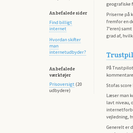
geografiske f
Anbefalede sider
Priserne på k
fremfor en d
Find billigt
7’eren) samt 
internet
grad af, hvi
Hvordan skifter
man
internetudbyder?
Trustpi
På Trustpilot
Anbefalede
kommentarer
værktøjer
Prisoversigt
(20
Stofas score 
udbydere)
Læser man ko
lavt niveau, 
internetforbi
vejledning, h
Generelt er 