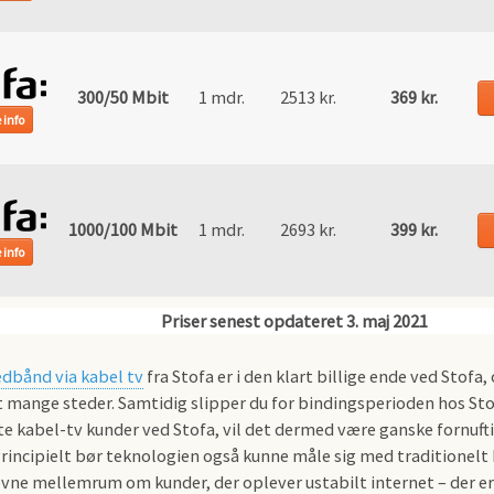
300/50 Mbit
1 mdr.
2513 kr.
369 kr.
 info
1000/100 Mbit
1 mdr.
2693 kr.
399 kr.
 info
dbånd via kabel tv
fra Stofa er i den klart billige ende ved Stofa, 
 mange steder. Samtidig slipper du for bindingsperioden hos St
ste kabel-tv kunder ved Stofa, vil det dermed være ganske fornuf
Principielt bør teknologien også kunne måle sig med traditione
vne mellemrum om kunder, der oplever ustabilt internet – der er 