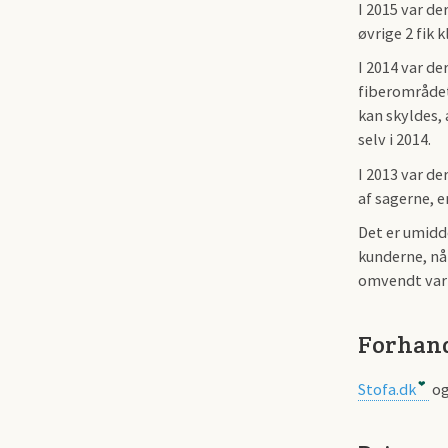
I 2015 var de
øvrige 2 fik 
I 2014 var de
fiberområdet
kan skyldes, 
selv i 2014.
I 2013 var de
af sagerne, 
Det er umidde
kunderne, nå
omvendt var d
Forhand
Stofa.dk
og