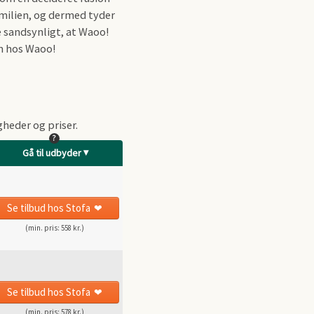
amilien, og dermed tyder
e sandsynligt, at Waoo!
en hos Waoo!
gheder og priser.
?
Gå til udbyder
Se tilbud
hos Stofa
(min. pris: 558 kr.)
Se tilbud
hos Stofa
(min. pris: 578 kr.)