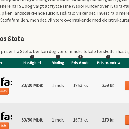
enere har SE dog valgt at flytte sine Waoo! kunder over i Stofa-f
 på en landsdækkende fusion. I så fald virker det i hvert fald mer
 i Stofafamilien, men det vil være overraskende med ejerstruktur
os Stofa
 priser fra Stofa. Der kan dog være mindre lokale forskelle i hasti
?
?
?
?
er
Hastighed
Binding
Pris 6 mdr.
Pris pr. mdr.
30/30 Mbit
1 mdr.
1853 kr.
259 kr.
 info
50/50 Mbit
1 mdr.
1673 kr.
279 kr.
 info