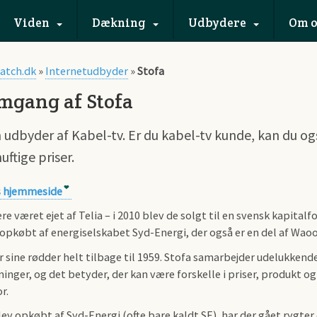
Viden
Dækning
Udbydere
Om o
atch.dk
»
Internetudbyder
»
Stofa
gang af Stofa
n udbyder af Kabel-tv. Er du kabel-tv kunde, kan du og
nuftige priser.
s hjemmeside
ere været ejet af Telia – i 2010 blev de solgt til en svensk kapital
 opkøbt af energiselskabet Syd-Energi, der også er en del af Waoo
r sine rødder helt tilbage til 1959. Stofa samarbejder udelukkend
inger, og det betyder, der kan være forskelle i priser, produkt 
r.
lev opkøbt af Syd-Energi (ofte bare kaldt SE), har der gået rygte