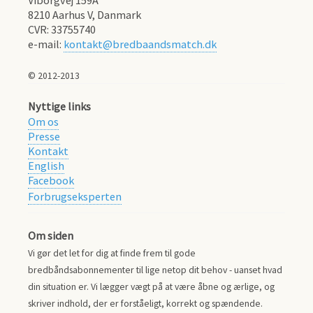
Viborgvej 159A
8210
Aarhus V, Danmark
CVR:
33755740
e-mail:
kontakt@bredbaandsmatch.dk
© 2012-2013
Nyttige links
Om os
Presse
Kontakt
English
Facebook
Forbrugseksperten
Om siden
Vi gør det let for dig at finde frem til gode
bredbåndsabonnementer til lige netop dit behov - uanset hvad
din situation er. Vi lægger vægt på at være åbne og ærlige, og
skriver indhold, der er forståeligt, korrekt og spændende.