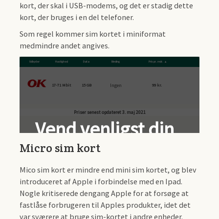
kort, der skal i USB-modems, og det er stadig dette
kort, der bruges i en del telefoner.
Som regel kommer sim kortet i miniformat
medmindre andet angives.
Udbyder
Hastighed
Data
Binding
Pris pr. mdr.
Ingen
17-71 Mbit
15 GB
99 kr.
Micro sim kort
Mico sim kort er mindre end mini sim kortet, og blev
introduceret af Apple i forbindelse med en Ipad.
Nogle kritiserede dengang Apple for at forsøge at
fastlåse forbrugeren til Apples produkter, idet det
var sværere at bruge sim-kortet i andre enheder.