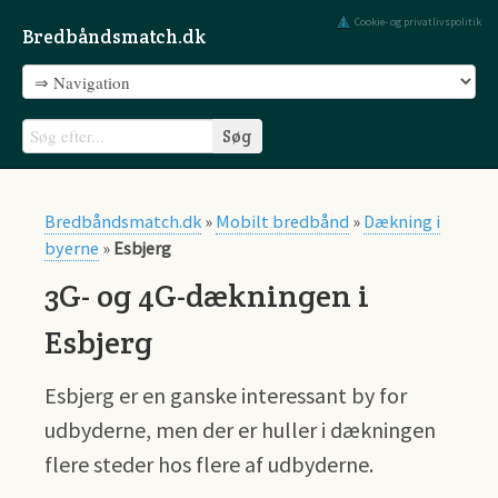
Cookie- og privatlivspolitik
Bredbåndsmatch.dk
Bredbåndsmatch.dk
»
Mobilt bredbånd
»
Dækning i
byerne
»
Esbjerg
3G- og 4G-dækningen i
Esbjerg
Esbjerg er en ganske interessant by for
udbyderne, men der er huller i dækningen
flere steder hos flere af udbyderne.