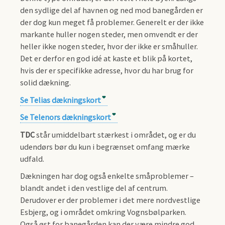
den sydlige del af havnen og ned mod banegården er
der dog kun meget få problemer. Generelt er der ikke
markante huller nogen steder, men omvendt er der
heller ikke nogen steder, hvor der ikke er småhuller.
Det er derfor en god idé at kaste et blik på kortet,
hvis der er specifikke adresse, hvor du har brug for
solid dækning.
Se Telias dækningskort
Se Telenors dækningskort
TDC
står umiddelbart stærkest i området, og er du
udendørs bør du kun i begrænset omfang mærke
udfald.
Dækningen har dog også enkelte småproblemer –
blandt andet i den vestlige del af centrum.
Derudover er der problemer i det mere nordvestlige
Esbjerg, og i området omkring Vognsbølparken.
Også øst for banegården kan der være mindre god