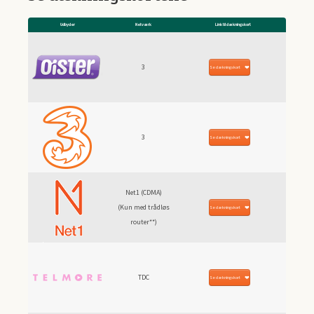
Udbyder
Netværk
Link til dækningskort
3
Se dækningskort
3
Se dækningskort
Net1 (CDMA)
(Kun med trådløs
Se dækningskort
router**)
TDC
Se dækningskort