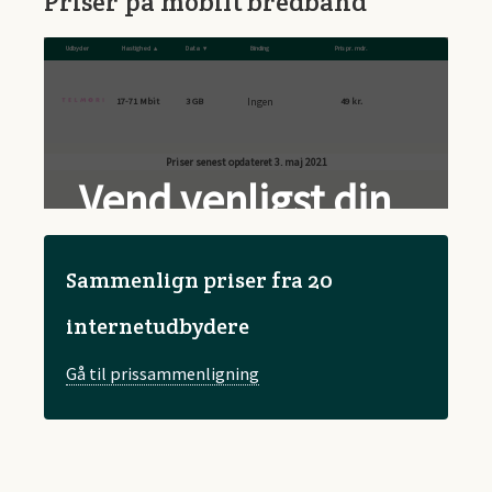
Priser på mobilt bredbånd
Udbyder
Hastighed
Data
Binding
Pris pr. mdr.
Ingen
17-71 Mbit
3 GB
49 kr.
Sammenlign priser fra 20
internetudbydere
Gå til prissammenligning