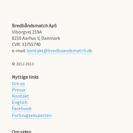
Bredbåndsmatch ApS
Viborgvej 159A
8210
Aarhus V, Danmark
CVR:
33755740
e-mail:
kontakt@bredbaandsmatch.dk
© 2012-2013
Nyttige links
Om os
Presse
Kontakt
English
Facebook
Forbrugseksperten
Om siden