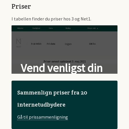
Priser
I tabellen finder du priser hos 3 og Net1.
Udbyder
Hastighed
Data
Binding
Pris pr. mdr.
Ingen
5-10 Mbit
Fri data
338 kr.
Sammenlign priser fra 20
internetudbydere
Gå til prissammenligning