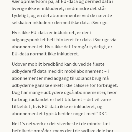
Vær opmærksom på, at EU-data og dermed data i
Sverige ikke er inkluderet, medmindre det står
tydeligt, og en del abonnementer ved de nævnte
selskaber inkluderer dermed ikke data i Sverige.
Hvis ikke EU-data er inkluderet, er der i
udgangspunktet helt blokeret for data i Sverige via
abonnementet. Hvis ikke det fremgår tydeligt, er
EU-data normalt ikke inkluderet.
Udover mobilt bredbånd kan du ved de fleste
udbydere få data med dit mobilabonnement – i
abonnementer med adgang til udlandsbrug må
udbyderne ganske enkelt ikke taksere for forbruget.
Dog har mange udbydere også abonnementer, hvor
forbrug i udlandet er helt blokeret – det vil være
tilfældet, hvis EU-data ikke er inkluderet, og
abonnementet typisk hedder noget med “DK”.
Net1’s netværk er det stærkeste i de mindre tæt
befolkede områder, mens der i de sydlige dele bør