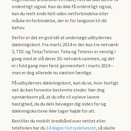
ordentligt signal. Kan du ikke få ordentligt signal,
kan du reelt ende helt uden netforbindelse eller
måske en forbindelse, der er for langsom til dit
behov.
Derfor er det en god idé at undersøge udbydernes
dækningskort. Fra marts 2014 er der kun tre netværk:
3, TDC og Telia/Telenor. Telia og Telenor er nemlig i
gang med at slå deres 3G-netværk sammen, og det
er i fuld gang men først gennemført i marts 2014 –
man er dog allerede nu næsten færdige.
På udbydernes dækningskort, kan du se, hvor hurtigt
net du kan forvente bestemte steder. Vær dog
opmærksom på, at du ofte vil opleve lavere
hastighed, da du dels bevæger dig inden for og
dækningskortene ikke tager højde for alt.
Bestiller du mobilt bredbånd over nettet eller
telefonen har du
14 dages fortrydelsesret
, så skulle