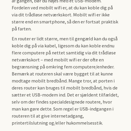
af gangen, bør du nøjes med et USB-modem.
Fordelen ved mobilt wifi er, at du kan koble dig på
via dit trådløse netværkskort. Mobilt wifi er ikke
større end en smartphone, så den er fortsat praktisk
på farten.
En router er lidt større, men til gengæld kan du også
koble dig på via kabel, ligesom du kan koble endnu
flere computere på nettet samtidig via dit trådløse
netværkskort – med mobilt wifi er der ofte en
begrænsning på omkring fem computere/enheder.
Bemærk at routeren skal være bygget til at kunne
modtage mobilt bredbånd. Mange tror, at porten i
deres router kan bruges til mobilt bredbånd, hvis de
sætter et USB-modem ind. Det er sjældent tilfældet,
selv om der findes specialdesignede routere, hvor
man kan gøre dette. Som regel er USB-indgangen i
routeren til at give internetadgang,
printertilslutning og/eller hukommelsesstik.