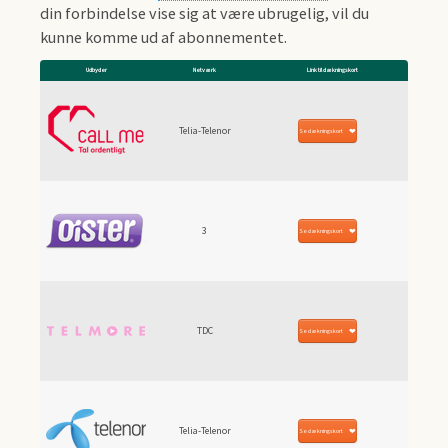
din forbindelse vise sig at være ubrugelig, vil du
kunne komme ud af abonnementet.
Udbyder
Netværk
Link til dækningskort
Telia-Telenor
Se dækningskort
3
Se dækningskort
TDC
Se dækningskort
Telia-Telenor
Se dækningskort