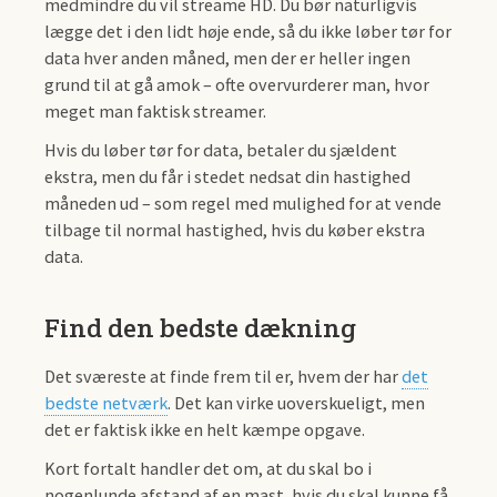
medmindre du vil streame HD. Du bør naturligvis
lægge det i den lidt høje ende, så du ikke løber tør for
data hver anden måned, men der er heller ingen
grund til at gå amok – ofte overvurderer man, hvor
meget man faktisk streamer.
Hvis du løber tør for data, betaler du sjældent
ekstra, men du får i stedet nedsat din hastighed
måneden ud – som regel med mulighed for at vende
tilbage til normal hastighed, hvis du køber ekstra
data.
Find den bedste dækning
Det sværeste at finde frem til er, hvem der har
det
bedste netværk
. Det kan virke uoverskueligt, men
det er faktisk ikke en helt kæmpe opgave.
Kort fortalt handler det om, at du skal bo i
nogenlunde afstand af en mast, hvis du skal kunne få