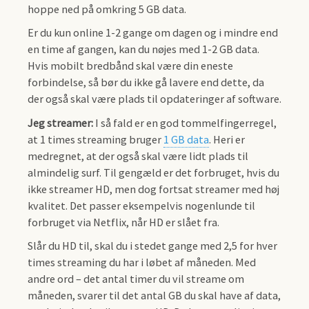
hoppe ned på omkring 5 GB data.
Er du kun online 1-2 gange om dagen og i mindre end
en time af gangen, kan du nøjes med 1-2 GB data.
Hvis mobilt bredbånd skal være din eneste
forbindelse, så bør du ikke gå lavere end dette, da
der også skal være plads til opdateringer af software.
Jeg streamer:
I så fald er en god tommelfingerregel,
at 1 times streaming bruger
1 GB data
. Heri er
medregnet, at der også skal være lidt plads til
almindelig surf. Til gengæld er det forbruget, hvis du
ikke streamer HD, men dog fortsat streamer med høj
kvalitet. Det passer eksempelvis nogenlunde til
forbruget via Netflix, når HD er slået fra.
Slår du HD til, skal du i stedet gange med 2,5 for hver
times streaming du har i løbet af måneden. Med
andre ord – det antal timer du vil streame om
måneden, svarer til det antal GB du skal have af data,