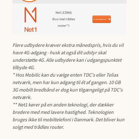
Net1 (CDMA)
(Kun med trådløs
Se dækningskort
router**)
Flere udbydere kræver ekstra månedspris, hvis du vil
have 4G-adgang - husk at også dit udstyr skal
understøtte 4G. Alle udbydere kan i udgangspunktet
tilbyde 4G.
* Hos Mobilic kan du vælge enten TDC's eller Telias
netværk, men har kun adgang til ét af gangen. 10 GB
3G mobilt bredbånd er dog kun tilgængeligt på TDC's
netværk.
** Net1 kører på en anden teknologi, der dækker
bredere med med lavere hastighed. Teknologien
bruges ikke til mobiltelefoni i Danmark. Det bliver kun
solgt med trådløs router.