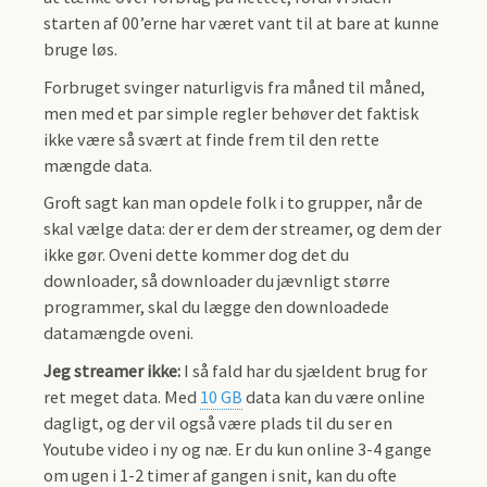
starten af 00’erne har været vant til at bare at kunne
bruge løs.
Forbruget svinger naturligvis fra måned til måned,
men med et par simple regler behøver det faktisk
ikke være så svært at finde frem til den rette
mængde data.
Groft sagt kan man opdele folk i to grupper, når de
skal vælge data: der er dem der streamer, og dem der
ikke gør. Oveni dette kommer dog det du
downloader, så downloader du jævnligt større
programmer, skal du lægge den downloadede
datamængde oveni.
Jeg streamer ikke:
I så fald har du sjældent brug for
ret meget data. Med
10 GB
data kan du være online
dagligt, og der vil også være plads til du ser en
Youtube video i ny og næ. Er du kun online 3-4 gange
om ugen i 1-2 timer af gangen i snit, kan du ofte