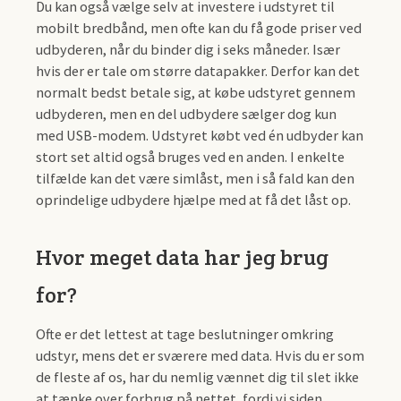
Du kan også vælge selv at investere i udstyret til
mobilt bredbånd, men ofte kan du få gode priser ved
udbyderen, når du binder dig i seks måneder. Især
hvis der er tale om større datapakker. Derfor kan det
normalt bedst betale sig, at købe udstyret gennem
udbyderen, men en del udbydere sælger dog kun
med USB-modem. Udstyret købt ved én udbyder kan
stort set altid også bruges ved en anden. I enkelte
tilfælde kan det være simlåst, men i så fald kan den
oprindelige udbydere hjælpe med at få det låst op.
Hvor meget data har jeg brug
for?
Ofte er det lettest at tage beslutninger omkring
udstyr, mens det er sværere med data. Hvis du er som
de fleste af os, har du nemlig vænnet dig til slet ikke
at tænke over forbrug på nettet, fordi vi siden